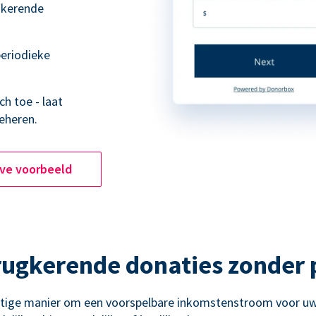
ugkerende
eriodieke
h toe - laat
eheren.
ive voorbeeld
rugkerende donaties zonder
htige manier om een voorspelbare inkomstenstroom voor uw