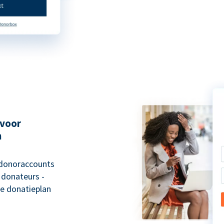
 voor
n
 donoraccounts
 donateurs -
e donatieplan