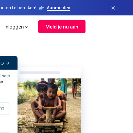
×
elen te bereiken!
Aanmelden
Inloggen
Meld je nu aan