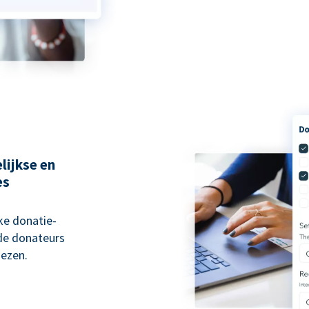
lijkse en
es
ke donatie-
 de donateurs
ezen.