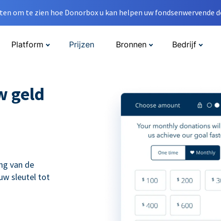
en om te zien hoe Donorbox u kan helpen uw fondsenwervende do
Platform
Prijzen
Bronnen
Bedrijf
w geld
ng van de
uw sleutel tot