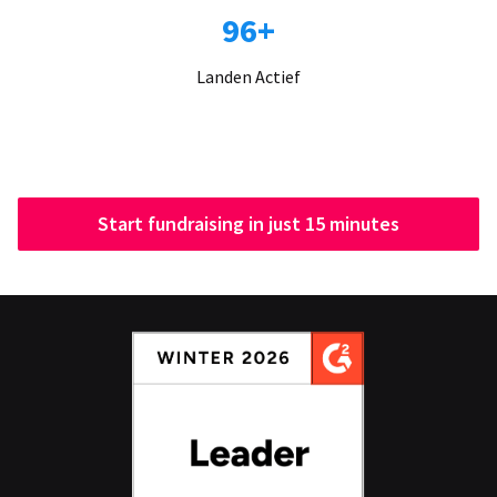
96+
Landen Actief
Start fundraising in just 15 minutes