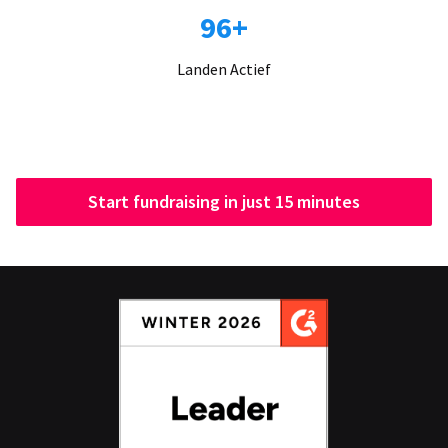
96+
Landen Actief
Start fundraising in just 15 minutes