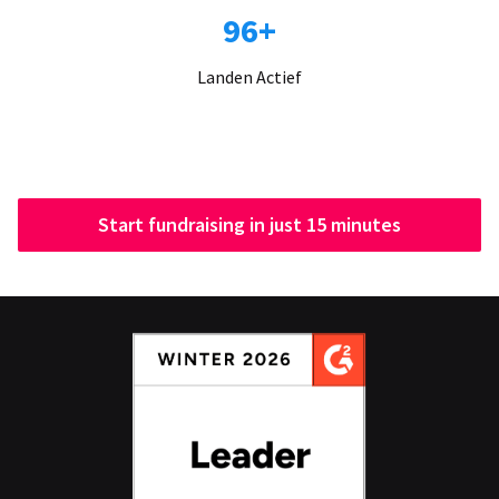
96+
Landen Actief
Start fundraising in just 15 minutes