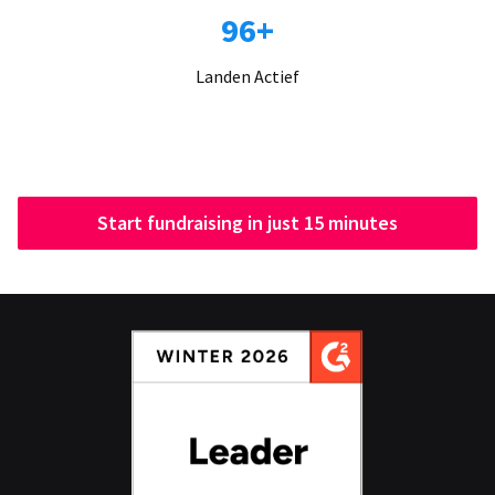
96+
Landen Actief
Start fundraising in just 15 minutes