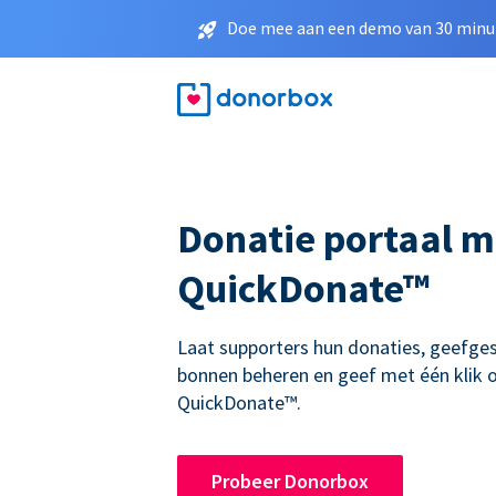
Doe mee aan een demo van 30 minut
Donatie portaal m
QuickDonate™
Laat supporters hun donaties, geefge
bonnen beheren en geef met één klik
QuickDonate™.
Probeer Donorbox