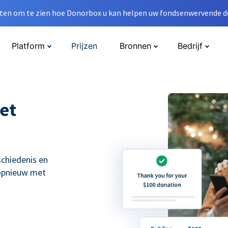
en om te zien hoe Donorbox u kan helpen uw fondsenwervende do
Platform
Prijzen
Bronnen
Bedrijf
et
schiedenis en
 opnieuw met