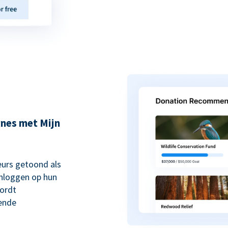
nes met Mijn
urs getoond als
inloggen op hun
ordt
ende