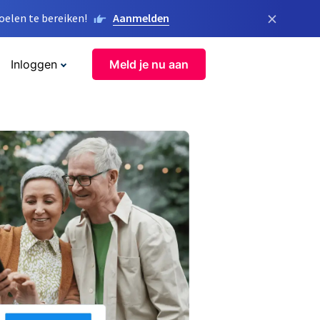
×
elen te bereiken!
Aanmelden
Inloggen
Meld je nu aan