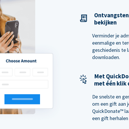
Ontvangsten
bekijken
Verminder je ad
eenmalige en te
geschiedenis te 
downloaden.
Met QuickDo
met één klik
De snelste en ge
om een gift aan j
QuickDonate™ laa
een gift herhalen 