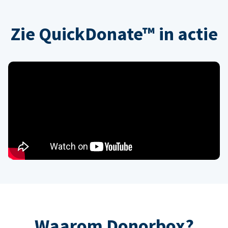
Zie QuickDonate™ in actie
Waarom Donorbox?