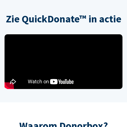
Zie QuickDonate™ in actie
Waarom Donorbox?