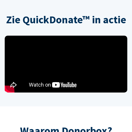
Zie QuickDonate™ in actie
Waarom Donorbox?