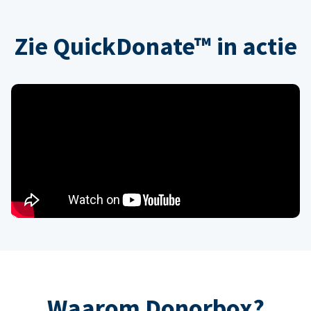
Zie QuickDonate™ in actie
Waarom Donorbox?