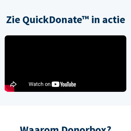
Zie QuickDonate™ in actie
Waarom Donorbox?