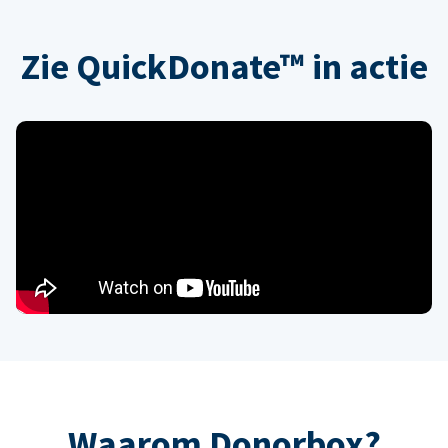
Zie QuickDonate™ in actie
Waarom Donorbox?