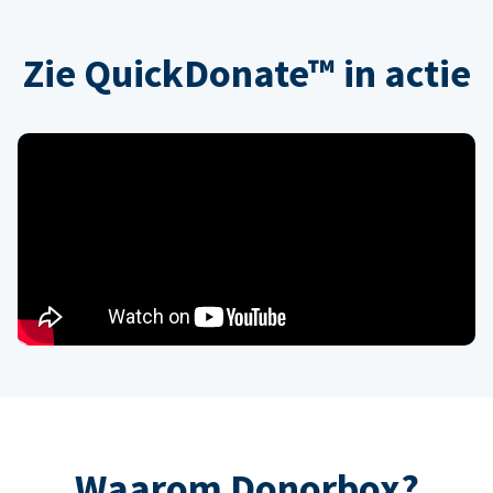
Zie QuickDonate™ in actie
Waarom Donorbox?