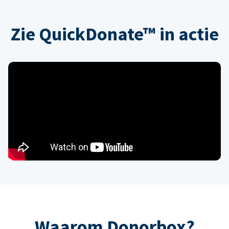
Zie QuickDonate™ in actie
Waarom Donorbox?