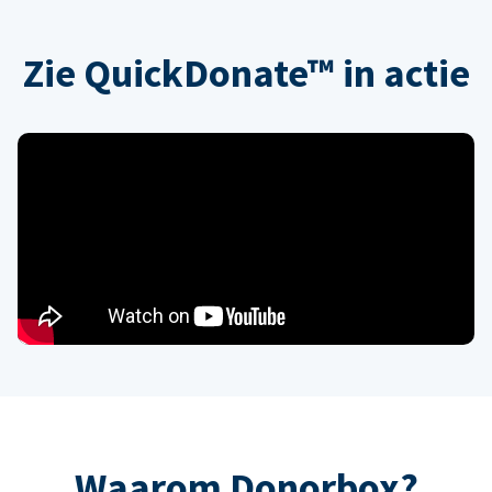
Zie QuickDonate™ in actie
Waarom Donorbox?