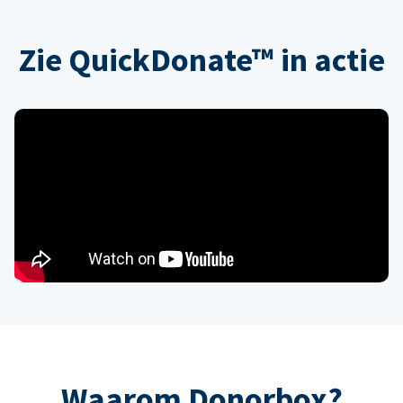
Zie QuickDonate™ in actie
Waarom Donorbox?