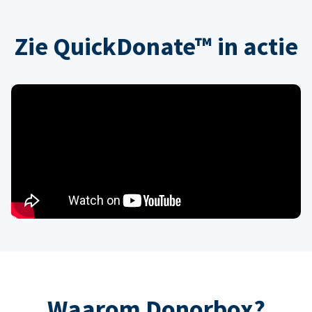
Zie QuickDonate™ in actie
Waarom Donorbox?