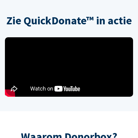
Zie QuickDonate™ in actie
Waarom Donorbox?