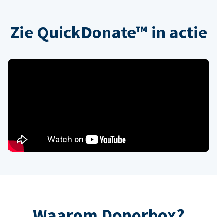
Zie QuickDonate™ in actie
Waarom Donorbox?