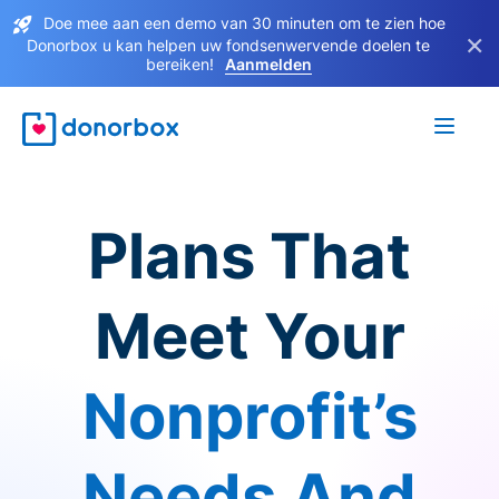
Doe mee aan een demo van 30 minuten om te zien hoe
×
Donorbox u kan helpen uw fondsenwervende doelen te
bereiken!
Aanmelden
Plans That
Meet Your
Nonprofit’s
Needs And