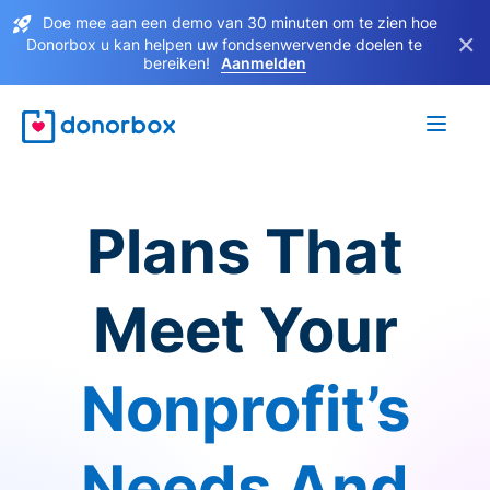
Doe mee aan een demo van 30 minuten om te zien hoe
×
Donorbox u kan helpen uw fondsenwervende doelen te
bereiken!
Aanmelden
Plans That
Meet Your
Nonprofit’s
Needs And