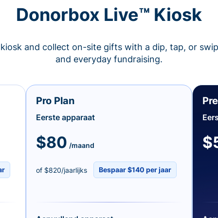
Donorbox Live™ Kiosk
kiosk and collect on-site gifts with a dip, tap, or swi
and everyday fundraising.
Pro Plan
Pr
Eerste apparaat
Eers
$80
$
/maand
ar
Bespaar $140 per jaar
of $820/jaarlijks