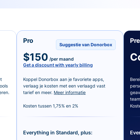
Pro
Pr
Suggestie van Donorbox
$150
C
/per maand
Get a discount with yearly billing
t
Koppel Donorbox aan je favoriete apps,
Bere
ools
verlaag je kosten met een verlaagd vast
pers
eren.
tarief en meer.
Meer informatie
geav
team
Kosten tussen 1,75% en 2%
Kost
Everything in Standard, plus:
Ever