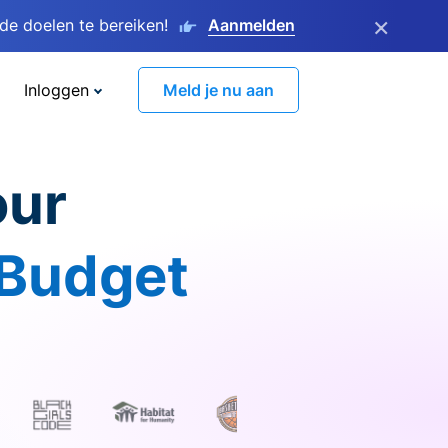
×
e doelen te bereiken!
Aanmelden
Inloggen
Meld je nu aan
our
 Budget