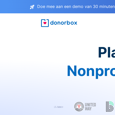
Doe mee aan een demo van 30 minuten 
Pl
Nonpro