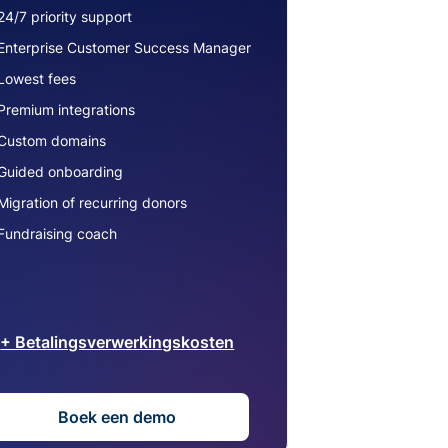
24/7 priority support
Enterprise Customer Success Manager
Lowest fees
Premium integrations
Custom domains
Guided onboarding
Migration of recurring donors
Fundraising coach
+ Betalingsverwerkingskosten
Boek een demo