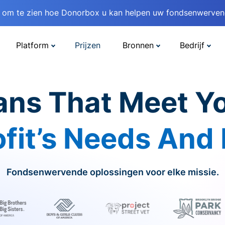
om te zien hoe Donorbox u kan helpen uw fondsenwervend
Platform
Prijzen
Bronnen
Bedrijf
ans That Meet Y
fit’s Needs And
Fondsenwervende oplossingen voor elke missie.