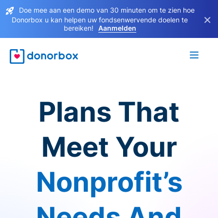
Doe mee aan een demo van 30 minuten om te zien hoe
×
Donorbox u kan helpen uw fondsenwervende doelen te
bereiken!
Aanmelden
Plans That
Meet Your
Nonprofit’s
Needs And