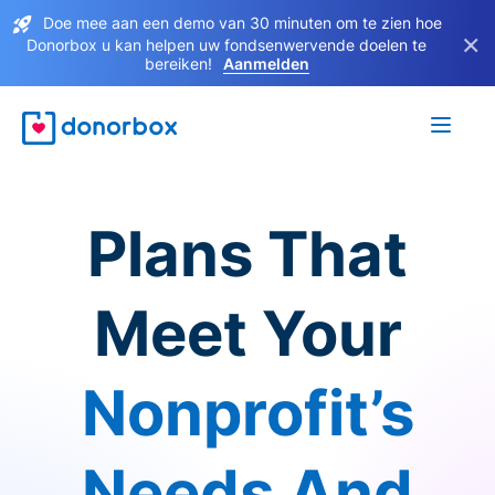
Doe mee aan een demo van 30 minuten om te zien hoe
×
Donorbox u kan helpen uw fondsenwervende doelen te
bereiken!
Aanmelden
Plans That
Meet Your
Nonprofit’s
Needs And