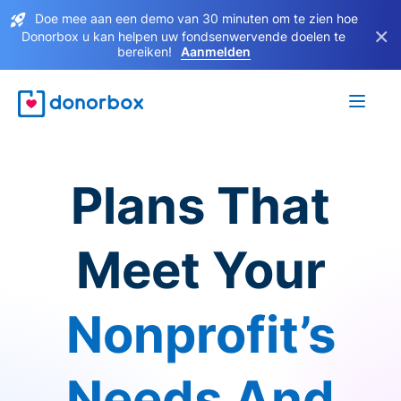
Doe mee aan een demo van 30 minuten om te zien hoe
×
Donorbox u kan helpen uw fondsenwervende doelen te
bereiken!
Aanmelden
Plans That
Meet Your
Nonprofit’s
Needs And