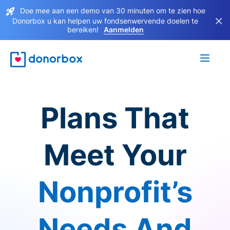
Doe mee aan een demo van 30 minuten om te zien hoe
×
Donorbox u kan helpen uw fondsenwervende doelen te
bereiken!
Aanmelden
Plans That
Meet Your
Nonprofit’s
Needs And