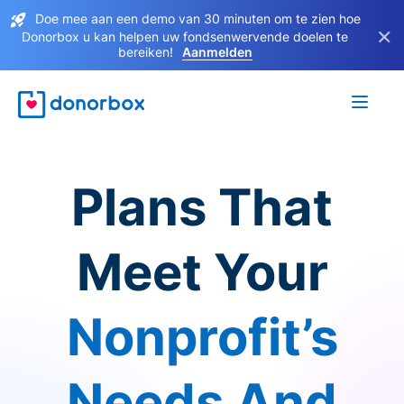
Doe mee aan een demo van 30 minuten om te zien hoe
×
Donorbox u kan helpen uw fondsenwervende doelen te
bereiken!
Aanmelden
Plans That
Meet Your
Nonprofit’s
Needs And