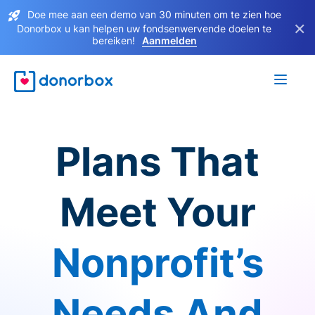
Doe mee aan een demo van 30 minuten om te zien hoe
×
Donorbox u kan helpen uw fondsenwervende doelen te
bereiken!
Aanmelden
Plans That
Meet Your
Nonprofit’s
Needs And