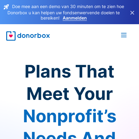
Doe mee aan een demo van 30 minuten om te zien hoe
×
Donorbox u kan helpen uw fondsenwervende doelen te
bereiken!
Aanmelden
Plans That
Meet Your
Nonprofit’s
Needs And