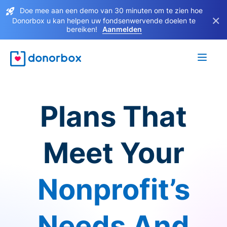
Doe mee aan een demo van 30 minuten om te zien hoe
×
Donorbox u kan helpen uw fondsenwervende doelen te
bereiken!
Aanmelden
Plans That
Meet Your
Nonprofit’s
Needs And