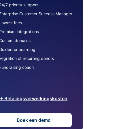
24/7 priority support
Enterprise Customer Success Manager
Lowest fees
Premium integrations
Custom domains
Guided onboarding
Migration of recurring donors
Fundraising coach
+ Betalingsverwerkingskosten
Boek een demo