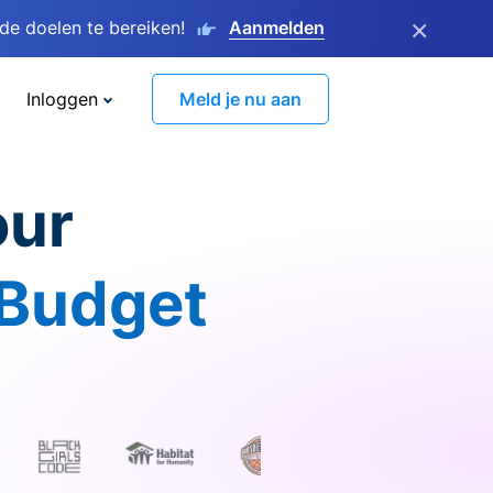
×
e doelen te bereiken!
Aanmelden
Inloggen
Meld je nu aan
our
 Budget