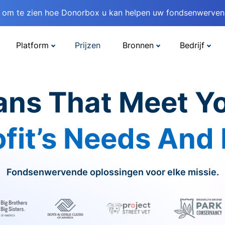
om te zien hoe Donorbox u kan helpen uw fondsenwervend
Platform
Prijzen
Bronnen
Bedrijf
ans That Meet Y
fit’s Needs And
Fondsenwervende oplossingen voor elke missie.