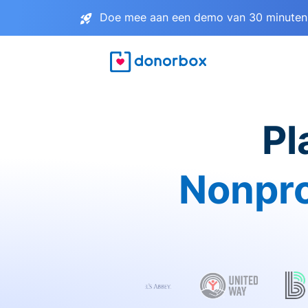
Doe mee aan een demo van 30 minuten 
Pl
Nonpro