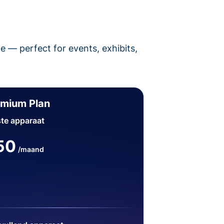
pe — perfect for events, exhibits,
emium Plan
te apparaat
50
/maand