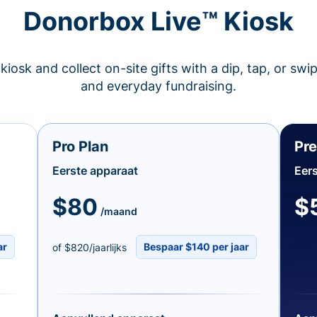
Donorbox Live™ Kiosk
kiosk and collect on-site gifts with a dip, tap, or swi
and everyday fundraising.
Pro Plan
Pr
Eerste apparaat
Eers
$80
$
/maand
ar
Bespaar $140 per jaar
of $820/jaarlijks