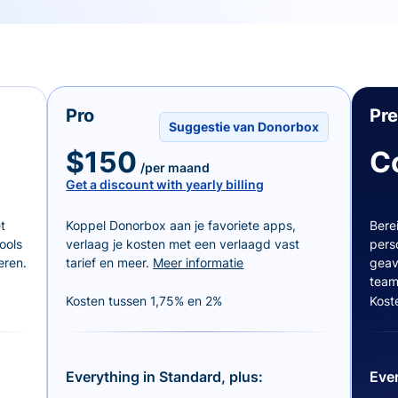
Pro
Pr
Suggestie van Donorbox
$150
C
/per maand
Get a discount with yearly billing
t
Koppel Donorbox aan je favoriete apps,
Bere
ools
verlaag je kosten met een verlaagd vast
pers
eren.
tarief en meer.
Meer informatie
geav
team
Kosten tussen 1,75% en 2%
Kost
Everything in Standard, plus:
Ever