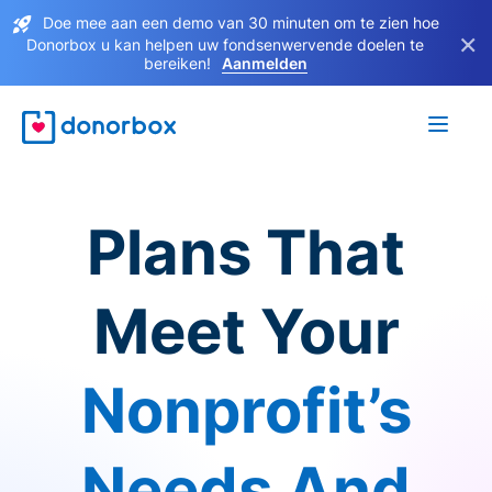
Doe mee aan een demo van 30 minuten om te zien hoe
×
Donorbox u kan helpen uw fondsenwervende doelen te
bereiken!
Aanmelden
Plans That
Meet Your
Nonprofit’s
Needs And