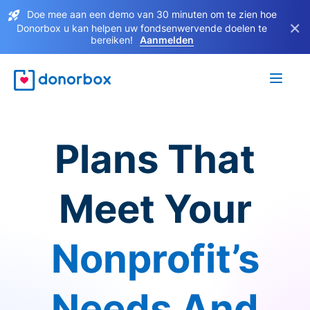
Doe mee aan een demo van 30 minuten om te zien hoe
×
Donorbox u kan helpen uw fondsenwervende doelen te
bereiken!
Aanmelden
Plans That
Meet Your
Nonprofit’s
Needs And