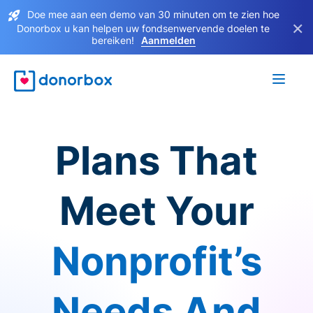
Doe mee aan een demo van 30 minuten om te zien hoe
×
Donorbox u kan helpen uw fondsenwervende doelen te
bereiken!
Aanmelden
Plans That
Meet Your
Nonprofit’s
Needs And