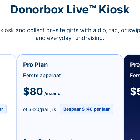
Donorbox Live™ Kiosk
kiosk and collect on-site gifts with a dip, tap, or swi
and everyday fundraising.
Pro Plan
Pr
Eerste apparaat
Eers
$80
$
/maand
ar
Bespaar $140 per jaar
of $820/jaarlijks