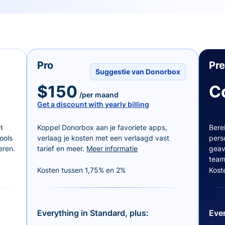
Pro
Pr
Suggestie van Donorbox
$150
C
/per maand
Get a discount with yearly billing
t
Koppel Donorbox aan je favoriete apps,
Bere
ools
verlaag je kosten met een verlaagd vast
pers
eren.
tarief en meer.
Meer informatie
geav
team
Kosten tussen 1,75% en 2%
Kost
Everything in Standard, plus:
Ever