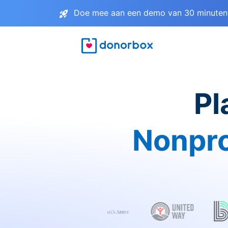
Doe mee aan een demo van 30 minuten 
Pl
Nonpro