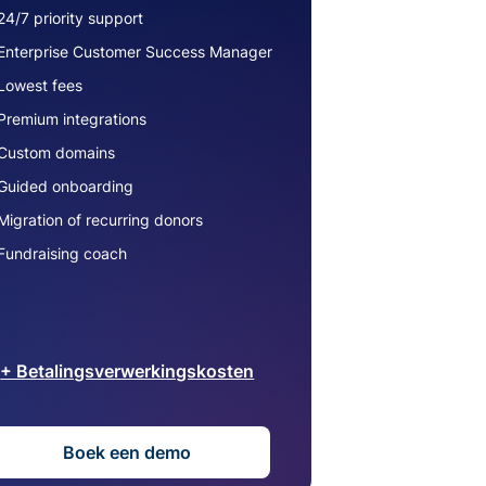
24/7 priority support
Enterprise Customer Success Manager
Lowest fees
Premium integrations
Custom domains
Guided onboarding
Migration of recurring donors
Fundraising coach
+ Betalingsverwerkingskosten
Boek een demo