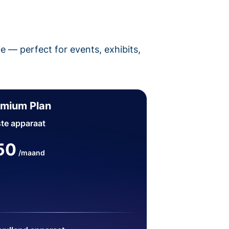
pe — perfect for events, exhibits,
emium Plan
te apparaat
50
/maand