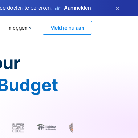
×
e doelen te bereiken!
Aanmelden
Inloggen
Meld je nu aan
our
 Budget