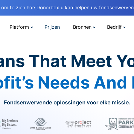
om te zien hoe Donorbox u kan helpen uw fondsenwervend
Platform
Prijzen
Bronnen
Bedrijf
ans That Meet Y
fit’s Needs And
Fondsenwervende oplossingen voor elke missie.