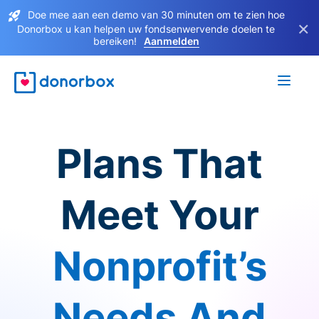
Doe mee aan een demo van 30 minuten om te zien hoe
×
Donorbox u kan helpen uw fondsenwervende doelen te
bereiken!
Aanmelden
Plans That
Meet Your
Nonprofit’s
Needs And