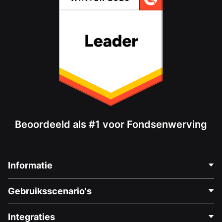
Beoordeeld als #1 voor Fondsenwerving
Informatie
Neem Contact Op
Gebruiksscenario's
Over Ons
Blog
Politieke Fondsenwerving
Integraties