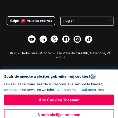
Vacatures
Medische Fondsenwerving
FAQ
Fondsenwerving voor Non-profitorganisaties
WordPress Donatie Plugin
Voorwaarden
Fondsenwerving voor Scholen
Squarespace Donatieformulier
Privacy
Goede Doelen Fondsenwerving
Wix Donatie Plugin
Beveiliging
Weebly Donatie App
Affiliate Partnerschap
Webflow Donatie App
Bibliotheek
Joomla Donatie
API Doc + Zapier
© 2026 Rebel Idealist Inc 520 Belle View Blvd #4106, Alexandria, VA
22307
Zoals de meeste websites gebruiken wij cookies!
Om een gepersonaliseerde en responsieve service te bieden,
onthouden en bewaren we informatie over hoe
Laat meer zien
Alle Cookies Toestaan
Noodzakelijke toestaan