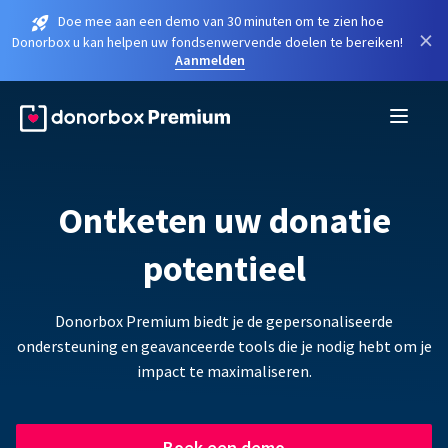
Doe mee aan een demo van 30 minuten om te zien hoe
×
Donorbox u kan helpen uw fondsenwervende doelen te bereiken!
Aanmelden
Ontketen uw donatie
potentieel
Donorbox Premium biedt je de gepersonaliseerde
ondersteuning en geavanceerde tools die je nodig hebt om je
impact te maximaliseren.
Boek een demo