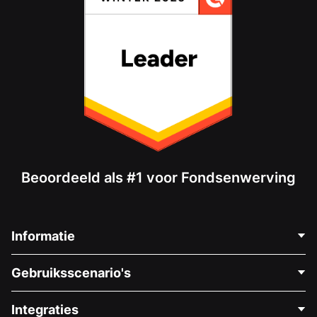
Beoordeeld als #1 voor Fondsenwerving
Informatie
Neem Contact Op
Gebruiksscenario's
Over Ons
Blog
Politieke Fondsenwerving
Integraties