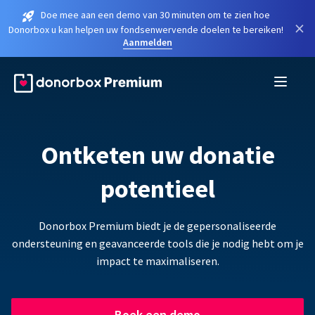
Doe mee aan een demo van 30 minuten om te zien hoe
×
Donorbox u kan helpen uw fondsenwervende doelen te bereiken!
Aanmelden
Ontketen uw donatie
potentieel
Donorbox Premium biedt je de gepersonaliseerde
ondersteuning en geavanceerde tools die je nodig hebt om je
impact te maximaliseren.
Boek een demo