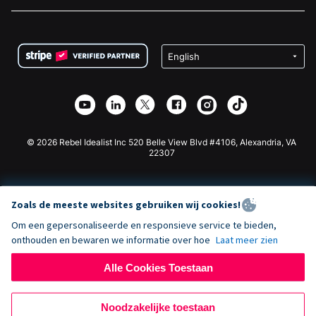
Vacatures
Medische Fondsenwerving
FAQ
Fondsenwerving voor Non-profitorganisaties
WordPress Donatie Plugin
Voorwaarden
Fondsenwerving voor Scholen
Squarespace Donatieformulier
Privacy
Goede Doelen Fondsenwerving
Wix Donatie Plugin
Beveiliging
Weebly Donatie App
Affiliate Partnerschap
Webflow Donatie App
Bibliotheek
Joomla Donatie
API Doc + Zapier
© 2026 Rebel Idealist Inc 520 Belle View Blvd #4106, Alexandria, VA
22307
Zoals de meeste websites gebruiken wij cookies!
Om een gepersonaliseerde en responsieve service te bieden,
onthouden en bewaren we informatie over hoe
Laat meer zien
Alle Cookies Toestaan
Noodzakelijke toestaan