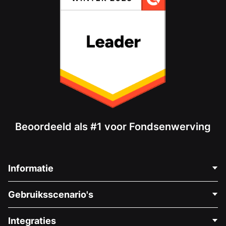
Beoordeeld als #1 voor Fondsenwerving
Informatie
Neem Contact Op
Gebruiksscenario's
Over Ons
Blog
Politieke Fondsenwerving
Integraties