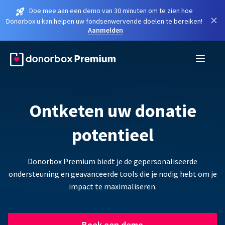
Doe mee aan een demo van 30 minuten om te zien hoe
×
Donorbox u kan helpen uw fondsenwervende doelen te bereiken!
Aanmelden
Ontketen uw donatie
potentieel
Donorbox Premium biedt je de gepersonaliseerde
ondersteuning en geavanceerde tools die je nodig hebt om je
impact te maximaliseren.
Boek een demo