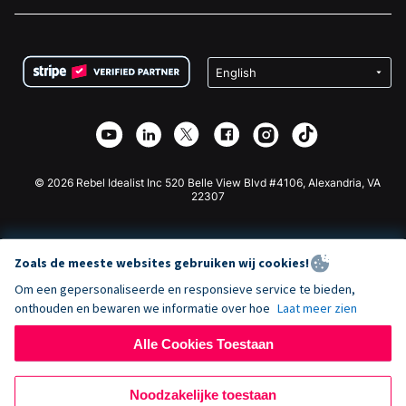
Vacatures
Medische Fondsenwerving
FAQ
Fondsenwerving voor Non-profitorganisaties
WordPress Donatie Plugin
Voorwaarden
Fondsenwerving voor Scholen
Squarespace Donatieformulier
Privacy
Goede Doelen Fondsenwerving
Wix Donatie Plugin
Beveiliging
Weebly Donatie App
Affiliate Partnerschap
Webflow Donatie App
Bibliotheek
Joomla Donatie
API Doc + Zapier
© 2026 Rebel Idealist Inc 520 Belle View Blvd #4106, Alexandria, VA
22307
Zoals de meeste websites gebruiken wij cookies!
Om een gepersonaliseerde en responsieve service te bieden,
onthouden en bewaren we informatie over hoe
Laat meer zien
Alle Cookies Toestaan
Noodzakelijke toestaan