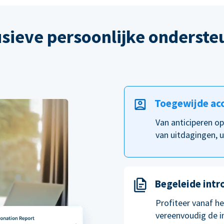
usieve persoonlijke onderste
Toegewijde ac
Van anticiperen o
van uitdagingen, u
Begeleide intr
Profiteer vanaf h
vereenvoudig de i