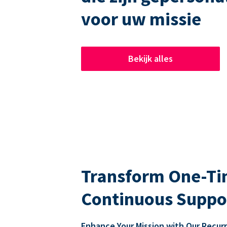
voor uw missie
Bekijk alles
Transform One-Tim
Continuous Suppo
Enhance Your Mission with Our Recur