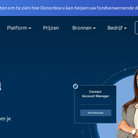
en om te zien hoe Donorbox u kan helpen uw fondsenwervende do
Platform
Prijzen
Bronnen
Bedrijf
l
om je