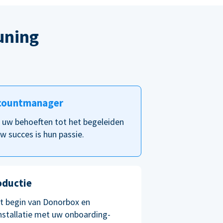
uning
countmanager
p uw behoeften tot het begeleiden
w succes is hun passie.
oductie
et begin van Donorbox en
nstallatie met uw onboarding-