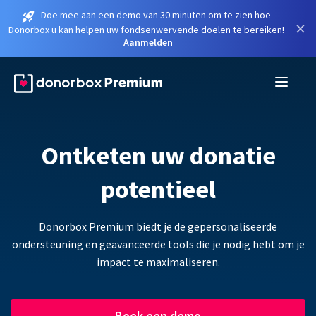
Doe mee aan een demo van 30 minuten om te zien hoe
×
Donorbox u kan helpen uw fondsenwervende doelen te bereiken!
Aanmelden
Ontketen uw donatie
potentieel
Donorbox Premium biedt je de gepersonaliseerde
ondersteuning en geavanceerde tools die je nodig hebt om je
impact te maximaliseren.
Boek een demo