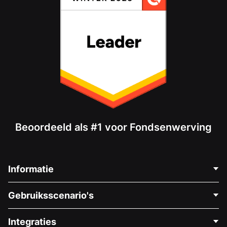
Beoordeeld als #1 voor Fondsenwerving
Informatie
Neem Contact Op
Gebruiksscenario's
Over Ons
Blog
Politieke Fondsenwerving
Integraties