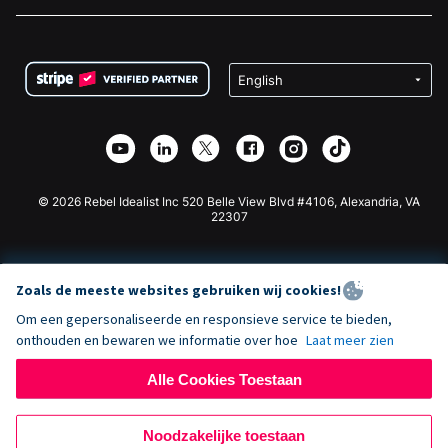
Vacatures
Medische Fondsenwerving
FAQ
Fondsenwerving voor Non-profitorganisaties
WordPress Donatie Plugin
Voorwaarden
Fondsenwerving voor Scholen
Squarespace Donatieformulier
Privacy
Goede Doelen Fondsenwerving
Wix Donatie Plugin
Beveiliging
Weebly Donatie App
Affiliate Partnerschap
Webflow Donatie App
Bibliotheek
Joomla Donatie
API Doc + Zapier
© 2026 Rebel Idealist Inc 520 Belle View Blvd #4106, Alexandria, VA
22307
Zoals de meeste websites gebruiken wij cookies!
Om een gepersonaliseerde en responsieve service te bieden,
onthouden en bewaren we informatie over hoe
Laat meer zien
Alle Cookies Toestaan
Noodzakelijke toestaan