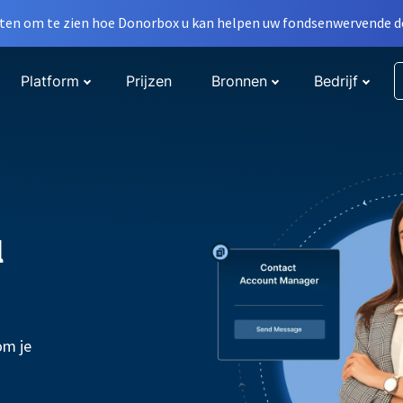
en om te zien hoe Donorbox u kan helpen uw fondsenwervende do
Platform
Prijzen
Bronnen
Bedrijf
l
om je