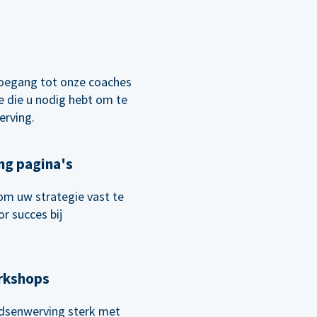
oegang tot onze coaches
 die u nodig hebt om te
erving.
ng pagina's
om uw strategie vast te
r succes bij
orkshops
senwerving sterk met