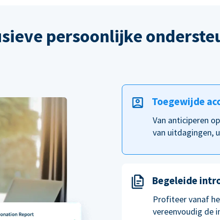
usieve persoonlijke onderste
Toegewijde ac
Van anticiperen o
van uitdagingen, u
Begeleide intr
Profiteer vanaf h
vereenvoudig de i