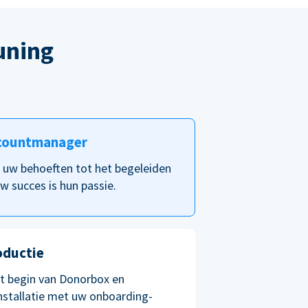
uning
countmanager
p uw behoeften tot het begeleiden
w succes is hun passie.
oductie
et begin van Donorbox en
nstallatie met uw onboarding-