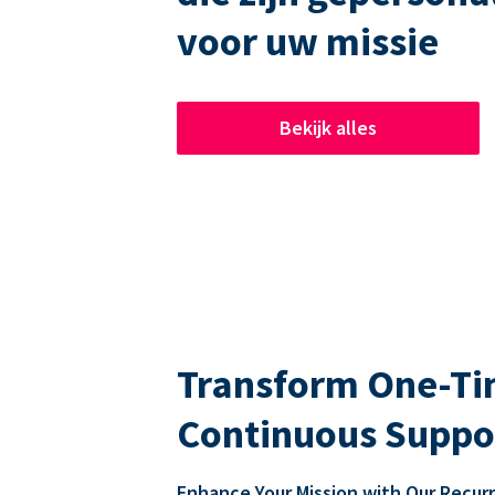
voor uw missie
Bekijk alles
Transform One-Tim
Continuous Suppo
Enhance Your Mission with Our Recur