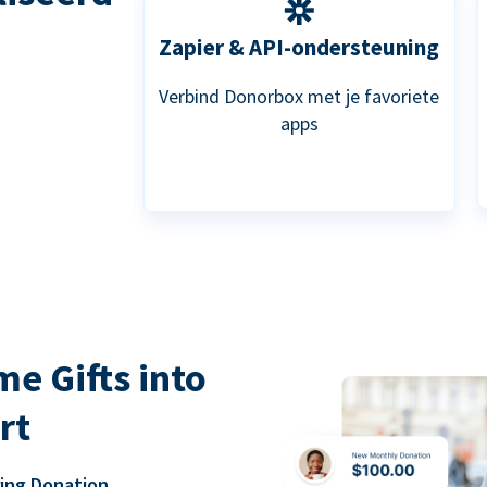
Zapier & API-ondersteuning
Verbind Donorbox met je favoriete
apps
e Gifts into
rt
ring Donation