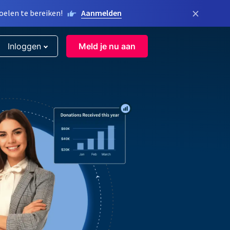
×
elen te bereiken!
Aanmelden
Inloggen
Meld je nu aan