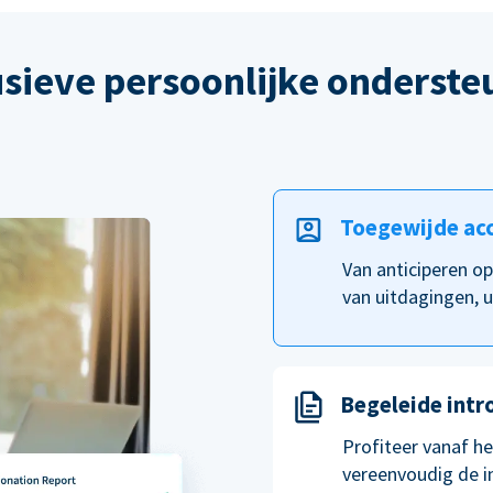
usieve persoonlijke onderste
Toegewijde ac
Van anticiperen o
van uitdagingen, u
Begeleide intr
Profiteer vanaf h
vereenvoudig de i