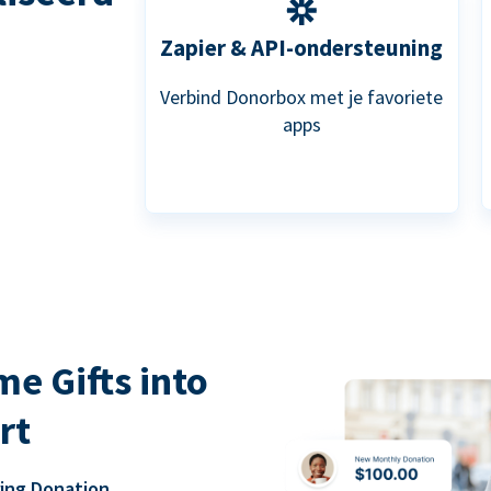
Zapier & API-ondersteuning
Verbind Donorbox met je favoriete
apps
e Gifts into
rt
ring Donation