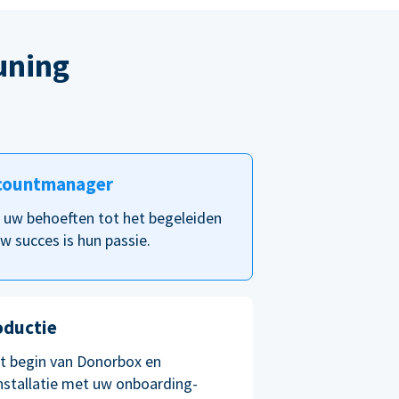
uning
countmanager
p uw behoeften tot het begeleiden
w succes is hun passie.
oductie
et begin van Donorbox en
nstallatie met uw onboarding-