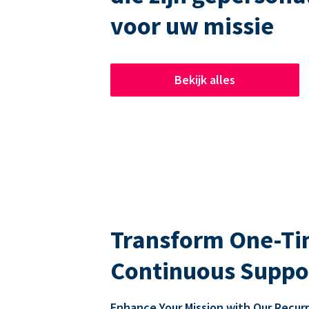
voor uw missie
Bekijk alles
Transform One-Tim
Continuous Suppo
Enhance Your Mission with Our Recur