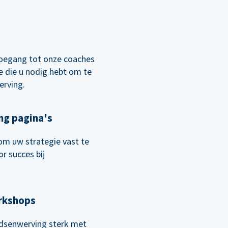
oegang tot onze coaches
 die u nodig hebt om te
erving.
ng pagina's
om uw strategie vast te
r succes bij
orkshops
senwerving sterk met