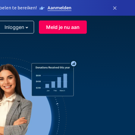
×
elen te bereiken!
Aanmelden
Inloggen
Meld je nu aan