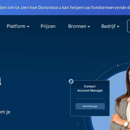
en om te zien hoe Donorbox u kan helpen uw fondsenwervende do
Platform
Prijzen
Bronnen
Bedrijf
l
om je