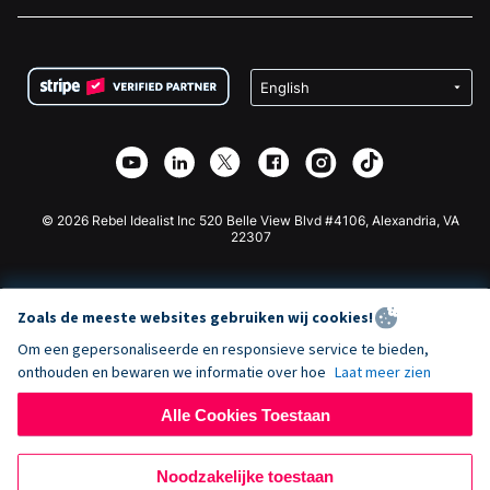
Vacatures
Medische Fondsenwerving
FAQ
Fondsenwerving voor Non-profitorganisaties
WordPress Donatie Plugin
Voorwaarden
Fondsenwerving voor Scholen
Squarespace Donatieformulier
Privacy
Goede Doelen Fondsenwerving
Wix Donatie Plugin
Beveiliging
Weebly Donatie App
Affiliate Partnerschap
Webflow Donatie App
Bibliotheek
Joomla Donatie
API Doc + Zapier
© 2026 Rebel Idealist Inc 520 Belle View Blvd #4106, Alexandria, VA
22307
Zoals de meeste websites gebruiken wij cookies!
Om een gepersonaliseerde en responsieve service te bieden,
onthouden en bewaren we informatie over hoe
Laat meer zien
Alle Cookies Toestaan
Noodzakelijke toestaan