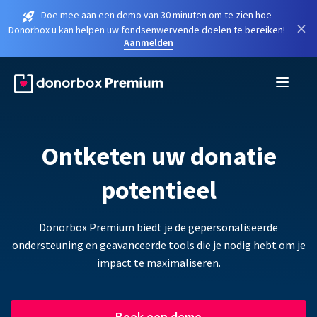
Doe mee aan een demo van 30 minuten om te zien hoe
×
Donorbox u kan helpen uw fondsenwervende doelen te bereiken!
Aanmelden
Ontketen uw donatie
potentieel
Donorbox Premium biedt je de gepersonaliseerde
ondersteuning en geavanceerde tools die je nodig hebt om je
impact te maximaliseren.
Boek een demo