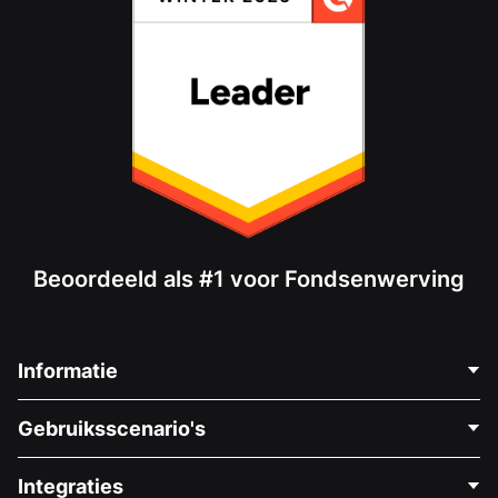
Beoordeeld als #1 voor Fondsenwerving
Informatie
Neem Contact Op
Gebruiksscenario's
Over Ons
Blog
Politieke Fondsenwerving
Integraties