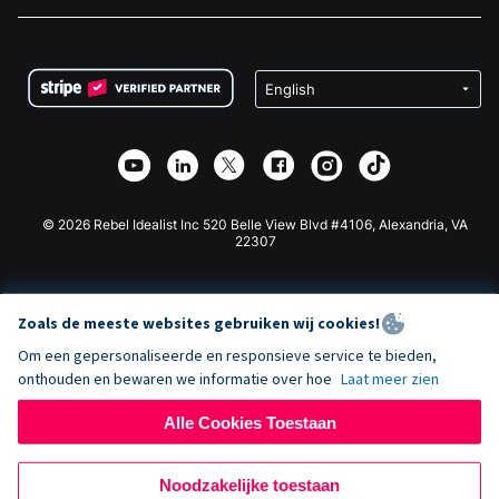
Vacatures
Medische Fondsenwerving
FAQ
Fondsenwerving voor Non-profitorganisaties
WordPress Donatie Plugin
Voorwaarden
Fondsenwerving voor Scholen
Squarespace Donatieformulier
Privacy
Goede Doelen Fondsenwerving
Wix Donatie Plugin
Beveiliging
Weebly Donatie App
Affiliate Partnerschap
Webflow Donatie App
Bibliotheek
Joomla Donatie
API Doc + Zapier
© 2026 Rebel Idealist Inc 520 Belle View Blvd #4106, Alexandria, VA
22307
Zoals de meeste websites gebruiken wij cookies!
Om een gepersonaliseerde en responsieve service te bieden,
onthouden en bewaren we informatie over hoe
Laat meer zien
Alle Cookies Toestaan
Noodzakelijke toestaan