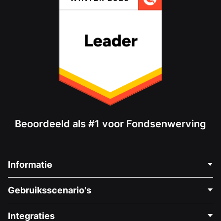
Beoordeeld als #1 voor Fondsenwerving
Informatie
Neem Contact Op
Gebruiksscenario's
Over Ons
Blog
Politieke Fondsenwerving
Integraties