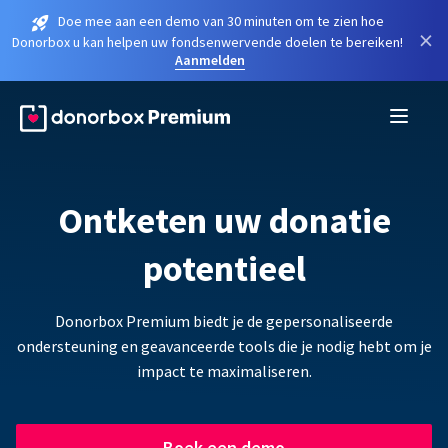
Doe mee aan een demo van 30 minuten om te zien hoe
×
Donorbox u kan helpen uw fondsenwervende doelen te bereiken!
Aanmelden
Ontketen uw donatie
potentieel
Donorbox Premium biedt je de gepersonaliseerde
ondersteuning en geavanceerde tools die je nodig hebt om je
impact te maximaliseren.
Boek een demo