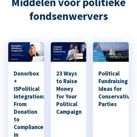
Middelen voor politieke
fondsenwervers
Donorbox
23 Ways
Political
+
to Raise
Fundraising
ISPolitical
Money
Ideas for
Integration:
for Your
Conservative
From
Political
Parties
Donation
Campaign
to
Compliance
in