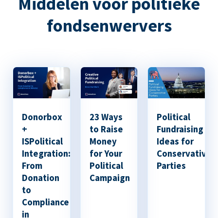
Middelen voor politieke
fondsenwervers
Donorbox
23 Ways
Political
+
to Raise
Fundraising
ISPolitical
Money
Ideas for
Integration:
for Your
Conservative
From
Political
Parties
Donation
Campaign
to
Compliance
in