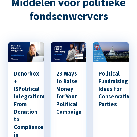
Middelen voor politieke
fondsenwervers
Donorbox
23 Ways
Political
+
to Raise
Fundraising
ISPolitical
Money
Ideas for
Integration:
for Your
Conservative
From
Political
Parties
Donation
Campaign
to
Compliance
in