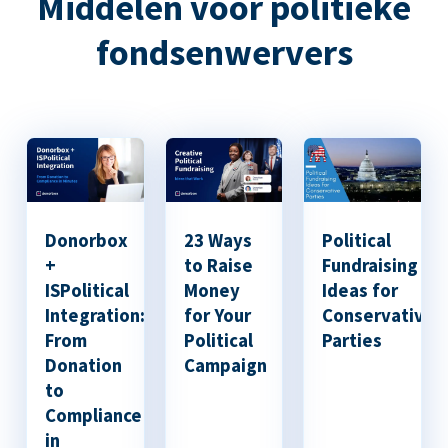
Middelen voor politieke
fondsenwervers
Donorbox
23 Ways
Political
+
to Raise
Fundraising
ISPolitical
Money
Ideas for
Integration:
for Your
Conservative
From
Political
Parties
Donation
Campaign
to
Compliance
in