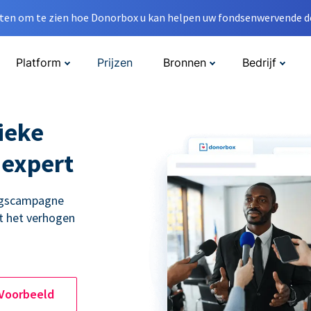
en om te zien hoe Donorbox u kan helpen uw fondsenwervende do
Platform
Prijzen
Bronnen
Bedrijf
ieke
 expert
ingscampagne
t het verhogen
 Voorbeeld