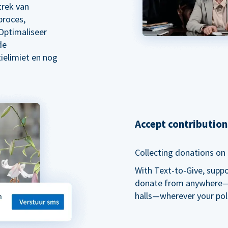
trek van
proces,
Optimaliseer
de
ielimiet en nog
Accept contributio
Collecting donations on t
With Text-to-Give, supp
donate from anywhere—du
halls—wherever your pol