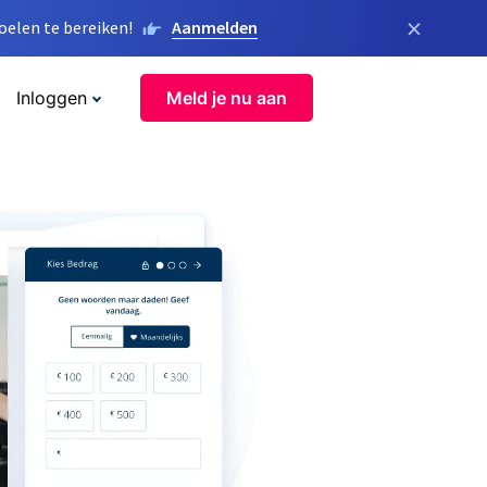
×
elen te bereiken!
Aanmelden
Inloggen
Meld je nu aan