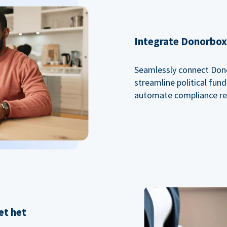
Integrate Donorbox 
Seamlessly connect Dono
streamline political fu
automate compliance re
et het